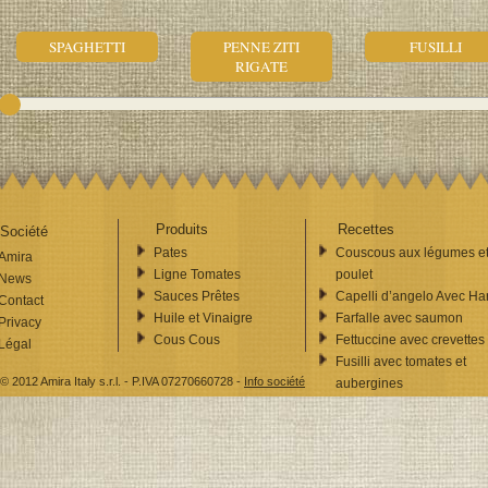
SPAGHETTI
PENNE ZITI
FUSILLI
RIGATE
Produits
Recettes
Société
Pates
Couscous aux légumes e
Amira
Ligne Tomates
poulet
News
Sauces Prêtes
Capelli d’angelo Avec Har
Contact
Huile et Vinaigre
Farfalle avec saumon
Privacy
Cous Cous
Fettuccine avec crevettes
Légal
Fusilli avec tomates et
© 2012 Amira Italy s.r.l. - P.IVA 07270660728 -
Info société
aubergines