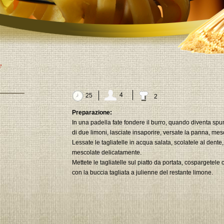
e
4
25
2
Preparazione:
In una padella fate fondere il burro, quando diventa spu
di due limoni, lasciate insaporire, versate la panna, mesc
Lessate le tagliatelle in acqua salata, scolatele al dente
mescolate delicatamente.
Mettete le tagliatelle sul piatto da portata, cospargetel
con la buccia tagliata a julienne del restante limone.